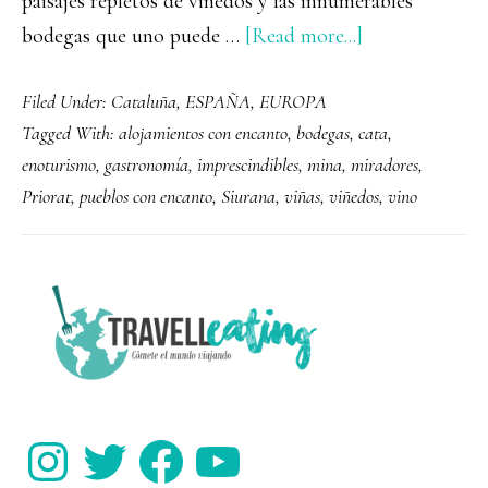
paisajes repletos de viñedos y las innumerables
about
bodegas que uno puede …
[Read more...]
Que
Filed Under:
Cataluña
,
ESPAÑA
,
EUROPA
ver
Tagged With:
alojamientos con encanto
,
bodegas
,
cata
,
y
enoturismo
,
gastronomía
,
imprescindibles
,
mina
,
miradores
,
hacer
Priorat
,
pueblos con encanto
,
Siurana
,
viñas
,
viñedos
,
vino
en
El
Priorat,
PRIMARY
la
SIDEBAR
tierra
del
vino
Instagram
Twitter
Facebook
YouTube