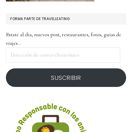
FORMA PARTE DE TRAVELLEATING
Estate al dia, nuevos post, restaurantes, fotos, guias de
viajes...
Dirección
de
correo
SUSCRIBIR
electrónico