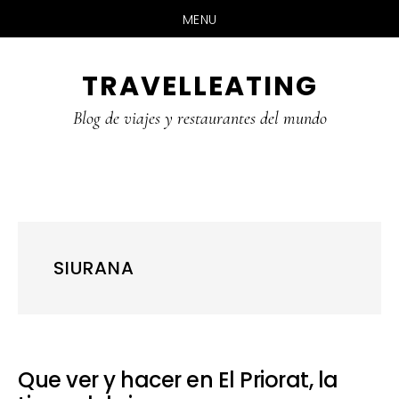
MENU
Skip
Skip
Skip
TRAVELLEATING
to
to
to
main
primary
footer
Blog de viajes y restaurantes del mundo
content
sidebar
SIURANA
Que ver y hacer en El Priorat, la