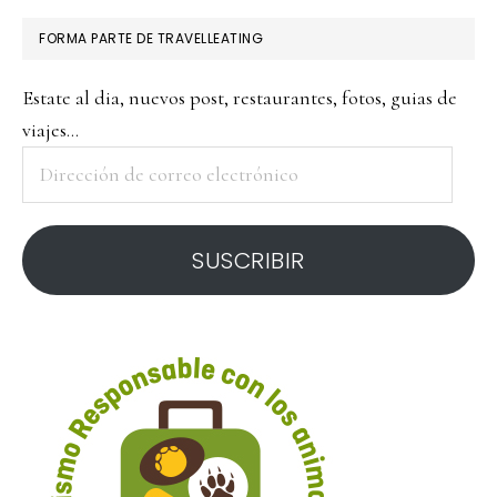
FORMA PARTE DE TRAVELLEATING
Estate al dia, nuevos post, restaurantes, fotos, guias de
viajes...
Dirección
de
correo
SUSCRIBIR
electrónico