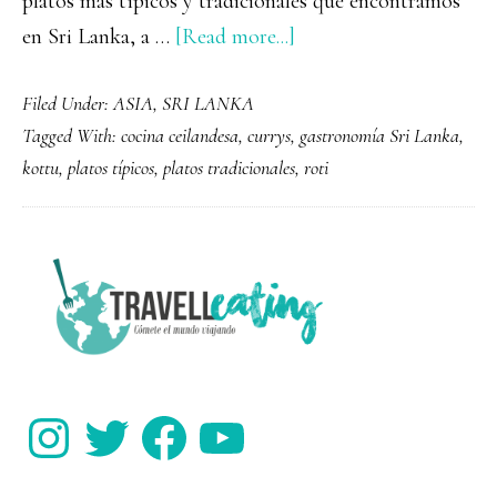
platos más típicos y tradicionales que encontramos
about
en Sri Lanka, a …
[Read more...]
La
Filed Under:
ASIA
,
SRI LANKA
gastronomía
Tagged With:
cocina ceilandesa
,
currys
,
gastronomía Sri Lanka
,
en
kottu
,
platos típicos
,
platos tradicionales
,
roti
Sri
Lanka
y
PRIMARY
sus
SIDEBAR
platos
más
típicos
Instagram
Twitter
Facebook
YouTube