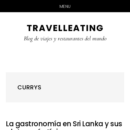
MENU
Skip
Skip
Skip
TRAVELLEATING
to
to
to
main
primary
footer
Blog de viajes y restaurantes del mundo
content
sidebar
CURRYS
La gastronomía en Sri Lanka y sus