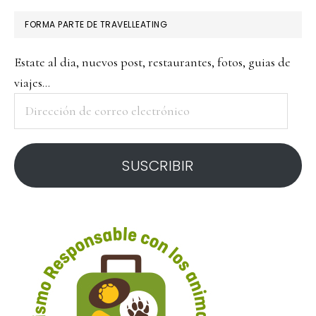
FORMA PARTE DE TRAVELLEATING
Estate al dia, nuevos post, restaurantes, fotos, guias de
viajes...
Dirección
de
correo
SUSCRIBIR
electrónico