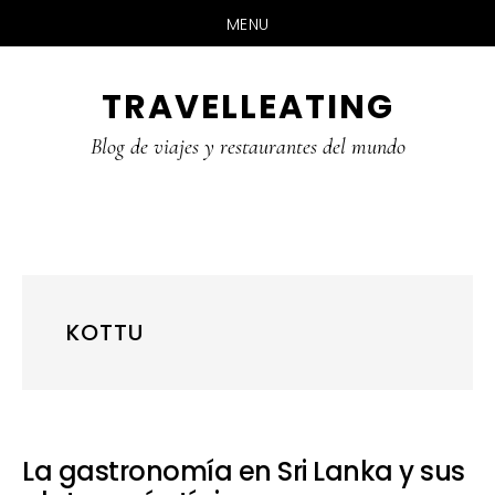
MENU
Skip
Skip
Skip
TRAVELLEATING
to
to
to
main
primary
footer
Blog de viajes y restaurantes del mundo
content
sidebar
KOTTU
La gastronomía en Sri Lanka y sus