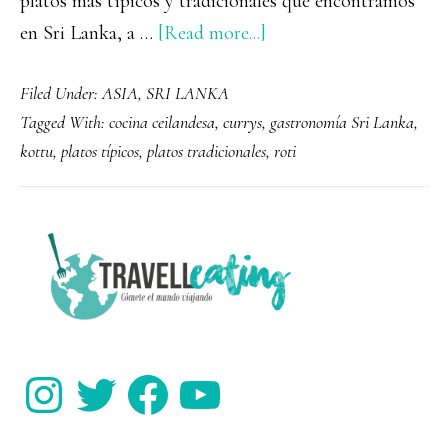
platos más típicos y tradicionales que encontramos
about
en Sri Lanka, a …
[Read more...]
La
Filed Under:
ASIA
,
SRI LANKA
gastronomía
Tagged With:
cocina ceilandesa
,
currys
,
gastronomía Sri Lanka
,
en
kottu
,
platos típicos
,
platos tradicionales
,
roti
Sri
Lanka
y
PRIMARY
sus
SIDEBAR
platos
más
típicos
Instagram
Twitter
Facebook
YouTube