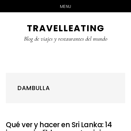
MENU
Skip
Skip
Skip
TRAVELLEATING
to
to
to
main
primary
footer
Blog de viajes y restaurantes del mundo
content
sidebar
DAMBULLA
Qué ver y hacer en Sri Lanka: 14