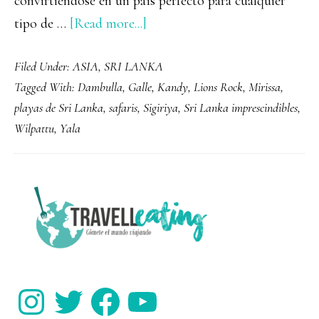
convirtiéndose en un país perfecto para cualquier
about
tipo de …
[Read more...]
Qué
Filed Under:
ASIA
,
SRI LANKA
ver
Tagged With:
Dambulla
,
Galle
,
Kandy
,
Lions Rock
,
Mirissa
,
y
playas de Sri Lanka
,
safaris
,
Sigiriya
,
Sri Lanka imprescindibles
,
hacer
Wilpattu
,
Yala
en
Sri
Lanka:
PRIMARY
14
SIDEBAR
imprescindibles
para
tu
Instagram
Twitter
Facebook
YouTube
viaje