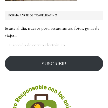
FORMA PARTE DE TRAVELLEATING
Estate al dia, nuevos post, restaurantes, fotos, guias de
viajes...
Dirección
de
correo
SUSCRIBIR
electrónico