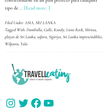
convirtiéndose en un país perfecto para cualquier
about
tipo de …
[Read more...]
Qué
Filed Under:
ASIA
,
SRI LANKA
ver
Tagged With:
Dambulla
,
Galle
,
Kandy
,
Lions Rock
,
Mirissa
,
y
playas de Sri Lanka
,
safaris
,
Sigiriya
,
Sri Lanka imprescindibles
,
hacer
Wilpattu
,
Yala
en
Sri
Lanka:
PRIMARY
14
SIDEBAR
imprescindibles
para
tu
Instagram
Twitter
Facebook
YouTube
viaje