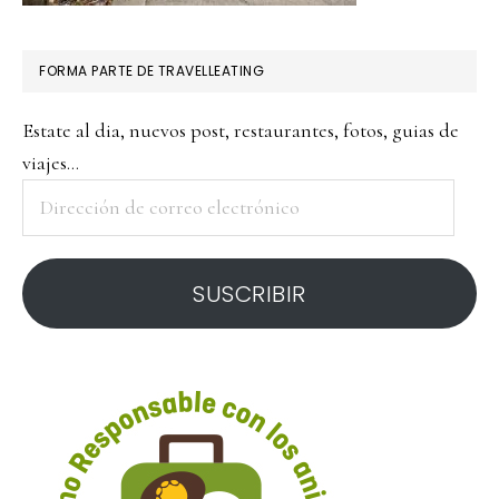
FORMA PARTE DE TRAVELLEATING
Estate al dia, nuevos post, restaurantes, fotos, guias de
viajes...
Dirección
de
correo
SUSCRIBIR
electrónico