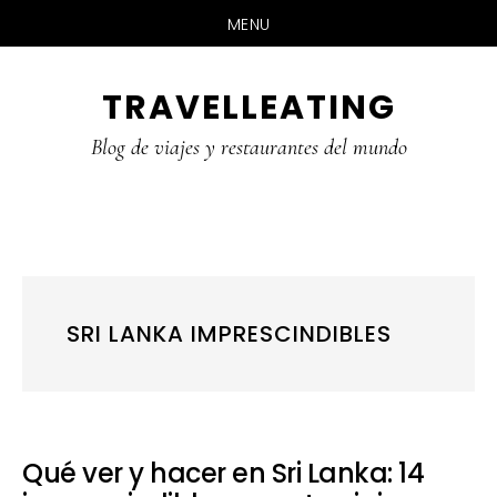
MENU
Skip
Skip
Skip
TRAVELLEATING
to
to
to
main
primary
footer
Blog de viajes y restaurantes del mundo
content
sidebar
SRI LANKA IMPRESCINDIBLES
Qué ver y hacer en Sri Lanka: 14