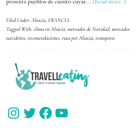
abou
presenta pueblos de cuento cuyas …
[Read more...]
Guía
Filed Under:
Alsacia
,
FRANCIA
para
Tagged With:
clima en Alsacia
,
mercados de Navidad
,
mercados
viaja
navideños
,
recomendaciones
,
ruta por Alsacia
,
transporte
a
Alsac
PRIMARY
SIDEBAR
Instagram
Twitter
Facebook
YouTube