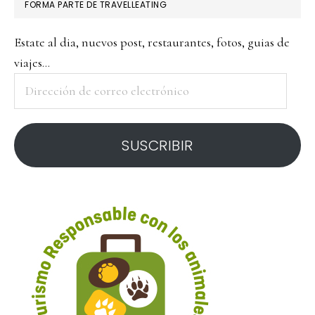
FORMA PARTE DE TRAVELLEATING
Estate al dia, nuevos post, restaurantes, fotos, guias de
viajes...
Dirección
de
correo
SUSCRIBIR
electrónico