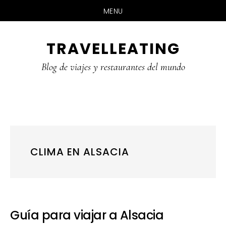
MENU
Skip
Skip
Skip
TRAVELLEATING
to
to
to
main
primary
footer
Blog de viajes y restaurantes del mundo
content
sidebar
CLIMA EN ALSACIA
Guía para viajar a Alsacia