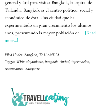
general y útil para visitar Bangkok, la capital de
Tailandia. Bangkok es el centro político, social y
económico de ésta. Una ciudad que ha
experimentado un gran crecimiento los últimos
años, presentando la mayor población de …
[Read
about
more...]
Bangkok:
Filed Under:
Bangkok
,
TAILANDIA
transporte,
Tagged With:
alojamiento
,
bangkok
,
ciudad
,
información
,
alojamiento
restaurantes
,
transporte
y
restaurantes
PRIMARY
SIDEBAR