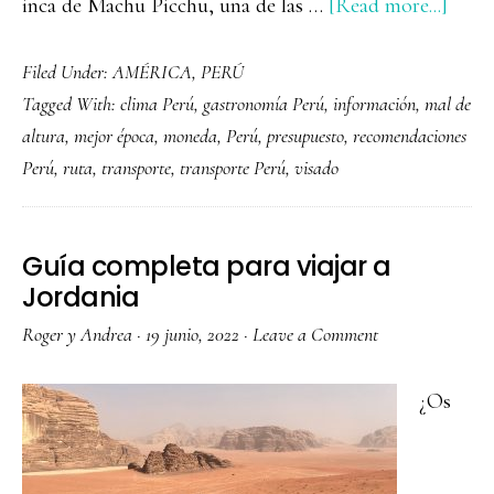
abou
inca de Machu Picchu, una de las …
[Read more...]
Guía
Filed Under:
AMÉRICA
,
PERÚ
comp
Tagged With:
clima Perú
,
gastronomía Perú
,
información
,
mal de
para
altura
,
mejor época
,
moneda
,
Perú
,
presupuesto
,
recomendaciones
viajar
Perú
,
ruta
,
transporte
,
transporte Perú
,
visado
a
Perú
Guía completa para viajar a
Jordania
Roger y Andrea
·
19 junio, 2022
·
Leave a Comment
¿Os