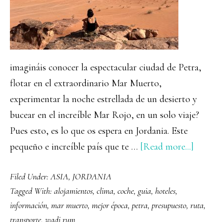
imagináis conocer la espectacular ciudad de Petra,
flotar en el extraordinario Mar Muerto,
experimentar la noche estrellada de un desierto y
bucear en el increíble Mar Rojo, en un solo viaje?
Pues esto, es lo que os espera en Jordania. Este
about
pequeño e increíble país que te …
[Read more...]
Guía
Filed Under:
ASIA
,
JORDANIA
comple
Tagged With:
alojamientos
,
clima
,
coche
,
guia
,
hoteles
,
para
información
,
mar muerto
,
mejor época
,
petra
,
presupuesto
,
ruta
,
viajar
transporte
,
wadi rum