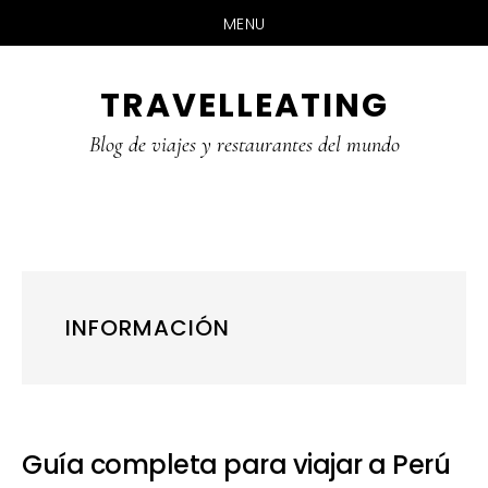
MENU
Skip
Skip
Skip
TRAVELLEATING
to
to
to
main
primary
footer
Blog de viajes y restaurantes del mundo
content
sidebar
INFORMACIÓN
Guía completa para viajar a Perú