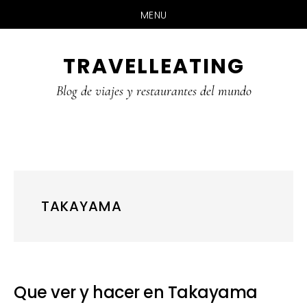
MENU
Skip
Skip
Skip
TRAVELLEATING
to
to
to
main
primary
footer
Blog de viajes y restaurantes del mundo
content
sidebar
TAKAYAMA
Que ver y hacer en Takayama