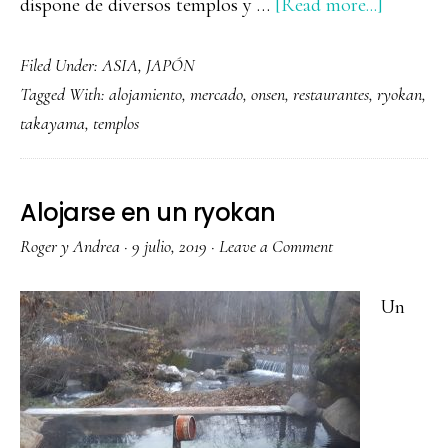
about
dispone de diversos templos y …
[Read more...]
Que
Filed Under:
ASIA
,
JAPÓN
ver
Tagged With:
alojamiento
,
mercado
,
onsen
,
restaurantes
,
ryokan
,
y
takayama
,
templos
hacer
en
Takaya
Alojarse en un ryokan
Roger y Andrea
·
9 julio, 2019
·
Leave a Comment
Un