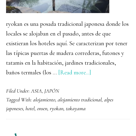
ryokan es una posada tradicional japonesa donde los
locales se alojaban en el pasado, antes de que
existieran los hoteles aquí. Se caracterizan por tener
las típicas puertas de madera correderas, futones y
tatamis en la habitación, jardines tradicionales,
about
baños termales (los …
[Read more...]
Alojarse
Filed Under:
ASIA
,
JAPÓN
en
Tagged With:
alojamiento
,
alojamiento tradicional
,
alpes
un
japoneses
,
hotel
,
onsen
,
ryokan
,
takayama
ryokan