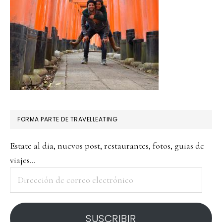
FORMA PARTE DE TRAVELLEATING
Estate al dia, nuevos post, restaurantes, fotos, guias de
viajes...
Dirección
de
correo
SUSCRIBIR
electrónico