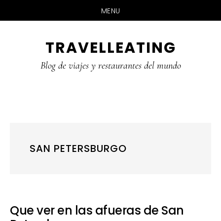
MENU
Skip
Skip
Skip
TRAVELLEATING
to
to
to
main
primary
footer
Blog de viajes y restaurantes del mundo
content
sidebar
SAN PETERSBURGO
Que ver en las afueras de San