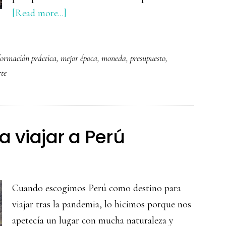
about
[Read more...]
Guía
para
formación práctica
,
mejor época
,
moneda
,
presupuesto
,
viajar
rte
a
Budapest
 viajar a Perú
Cuando escogimos Perú como destino para
viajar tras la pandemia, lo hicimos porque nos
apetecía un lugar con mucha naturaleza y