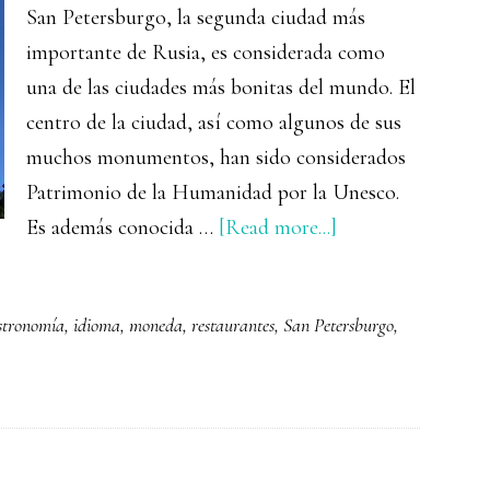
San Petersburgo, la segunda ciudad más
importante de Rusia, es considerada como
una de las ciudades más bonitas del mundo. El
centro de la ciudad, así como algunos de sus
muchos monumentos, han sido considerados
Patrimonio de la Humanidad por la Unesco.
about
Es además conocida …
[Read more...]
San
Petersburgo,
stronomía
,
idioma
,
moneda
,
restaurantes
,
San Petersburgo
,
la
ciudad
de
los
zares