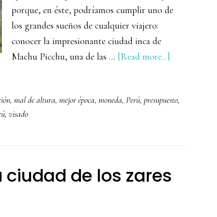
porque, en éste, podríamos cumplir uno de
los grandes sueños de cualquier viajero:
conocer la impresionante ciudad inca de
about
Machu Picchu, una de las …
[Read more...]
Guía
completa
ción
,
mal de altura
,
mejor época
,
moneda
,
Perú
,
presupuesto
,
para
rú
,
visado
viajar
a
Perú
a ciudad de los zares