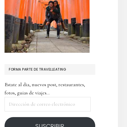
FORMA PARTE DE TRAVELLEATING
Estate al dia, nuevos post, restaurantes,
fotos, guias de viajes...
Dirección
de
correo
SUSCRIBIR
electrónico