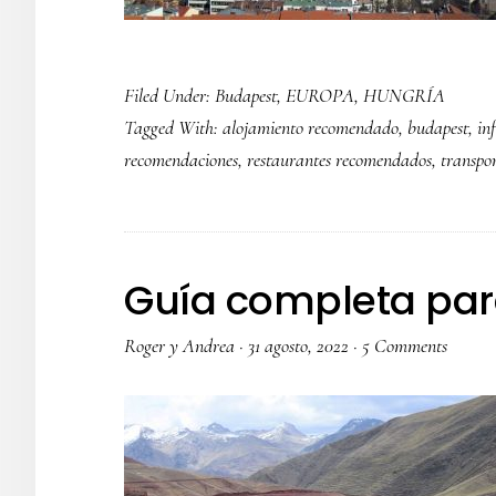
Filed Under:
Budapest
,
EUROPA
,
HUNGRÍA
Tagged With:
alojamiento recomendado
,
budapest
,
in
recomendaciones
,
restaurantes recomendados
,
transpo
Guía completa para
Roger y Andrea
·
31 agosto, 2022
·
5 Comments