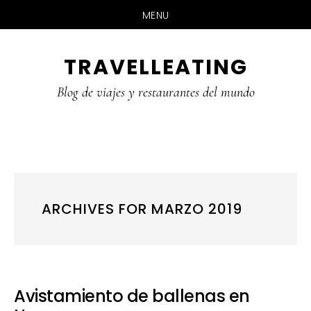
MENU
Skip
Skip
Skip
TRAVELLEATING
to
to
to
main
primary
footer
Blog de viajes y restaurantes del mundo
content
sidebar
ARCHIVES FOR MARZO 2019
Avistamiento de ballenas en