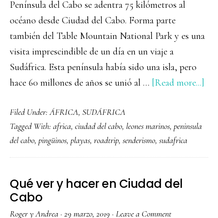
Península del Cabo se adentra 75 kilómetros al
océano desde Ciudad del Cabo. Forma parte
también del Table Mountain National Park y es una
visita imprescindible de un día en un viaje a
Sudáfrica. Esta península había sido una isla, pero
abo
hace 60 millones de años se unió al …
[Read more...]
Qu
Filed Under:
ÁFRICA
,
SUDÁFRICA
ver
Tagged With:
africa
,
ciudad del cabo
,
leones marinos
,
peninsula
y
del cabo
,
pingüinos
,
playas
,
roadtrip
,
senderismo
,
sudafrica
hac
en
Pen
Qué ver y hacer en Ciudad del
del
Cabo
Ca
Roger y Andrea
·
29 marzo, 2019
·
Leave a Comment