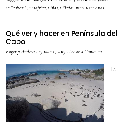
la
stellenbosch
,
sudafrica
,
viñas
,
viñedos
,
vino
,
winelands
ru
de
vi
Qué ver y hacer en Península del
en
Cabo
Su
Roger y Andrea
·
29 marzo, 2019
·
Leave a Comment
La