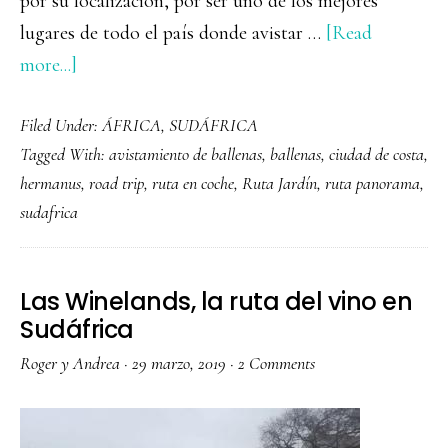
por su localización, por ser uno de los mejores
lugares de todo el país donde avistar …
[Read
about
more...]
Avistamiento
Filed Under:
ÁFRICA
,
SUDÁFRICA
de
Tagged With:
avistamiento de ballenas
,
ballenas
,
ciudad de costa
,
ballenas
hermanus
,
road trip
,
ruta en coche
,
Ruta Jardín
,
ruta panorama
,
en
sudafrica
Hermanus
Las Winelands, la ruta del vino en
Sudáfrica
Roger y Andrea
·
29 marzo, 2019
·
2 Comments