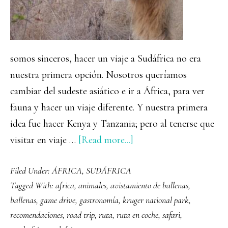
somos sinceros, hacer un viaje a Sudáfrica no era
nuestra primera opción. Nosotros queríamos
cambiar del sudeste asiático e ir a África, para ver
fauna y hacer un viaje diferente. Y nuestra primera
idea fue hacer Kenya y Tanzania; pero al tenerse que
about
visitar en viaje …
[Read more...]
Guía
Filed Under:
ÁFRICA
,
SUDÁFRICA
completa
Tagged With:
africa
,
animales
,
avistamiento de ballenas
,
para
ballenas
,
game drive
,
gastronomía
,
kruger national park
,
viajar
recomendaciones
,
road trip
,
ruta
,
ruta en coche
,
safari
,
a