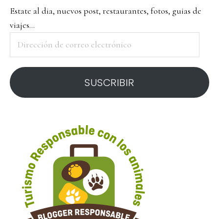
Estate al dia, nuevos post, restaurantes, fotos, guias de
viajes...
Dirección
de
correo
SUSCRIBIR
electrónico