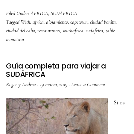
Qué
Filed Under:
ÁFRICA
,
SUDÁFRICA
ver
Tagged With:
africa
,
alojamiento
,
capetown
,
ciudad bonita
,
y
ciudad del cabo
,
restaurantes
,
southafrica
,
sudafrica
,
table
hacer
mountain
en
Ciudad
del
Guía completa para viajar a
Cabo
SUDÁFRICA
Roger y Andrea
·
29 marzo, 2019
·
Leave a Comment
Si os