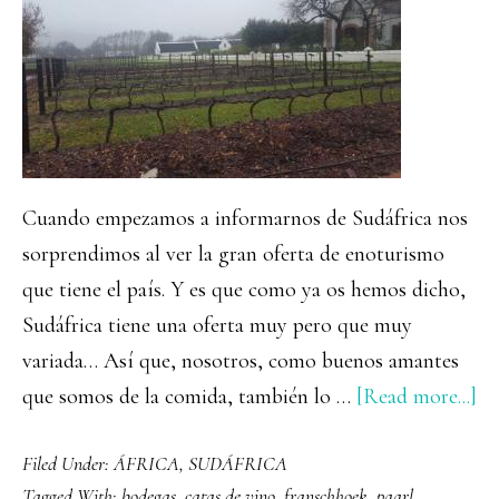
Cuando empezamos a informarnos de Sudáfrica nos
sorprendimos al ver la gran oferta de enoturismo
que tiene el país. Y es que como ya os hemos dicho,
Sudáfrica tiene una oferta muy pero que muy
variada… Así que, nosotros, como buenos amantes
ab
que somos de la comida, también lo …
[Read more...]
La
Filed Under:
ÁFRICA
,
SUDÁFRICA
Wi
Tagged With:
bodegas
,
catas de vino
,
franschhoek
,
paarl
,