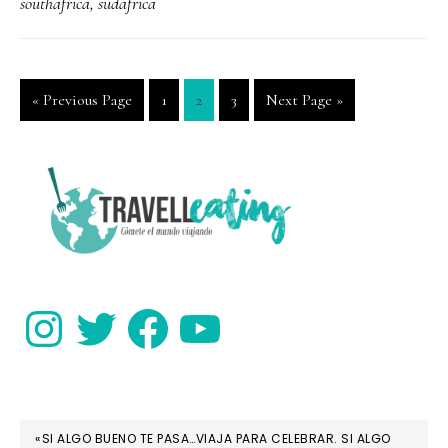
southafrica
,
sudafrica
SUDÁFRICA
Go
Go
Go
Go
Go
«
Previous Page
1
2
3
Next Page »
to
to
to
to
to
page
page
page
PRIMARY
SIDEBAR
Instagram
Twitter
Facebook
YouTube
«SI ALGO BUENO TE PASA…VIAJA PARA CELEBRAR. SI ALGO