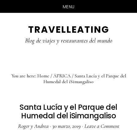
MENU
Skip
Skip
Skip
TRAVELLEATING
to
to
to
main
primary
footer
Blog de viajes y restaurantes del mundo
content
sidebar
You are here:
Home
/
ÁFRICA
/
Santa Lucía y el Parque del
Humedal del iSimangaliso
Santa Lucía y el Parque del
Humedal del iSimangaliso
Roger y Andrea
·
30 marzo, 2019
·
Leave a Comment